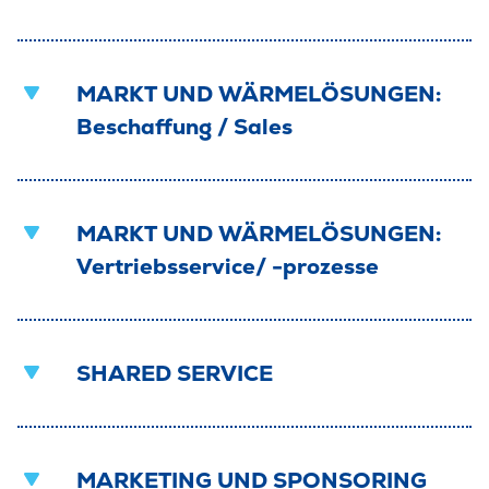
MARKT UND WÄRMELÖSUNGEN:
Beschaffung / Sales
Tamara Remahne
MARKT UND WÄRMELÖSUNGEN:
Geschäftsführerin
Vertriebsservice/ -prozesse
06051.8233-501
Alexander Sturm
Experte Unternehmensentwicklung
SHARED SERVICE
Nachricht schreiben
06051.8233-477
Jennifer Brösel
Leiterin Personalabteilung
Nachricht schreiben
MARKETING UND SPONSORING