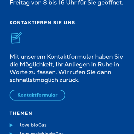
Freitag von 8 bis 16 Uhr für Sie geöffnet.
Nachricht schreiben
Wärmelösungen
06051.8233-403
Stefan Pölzl
KONTAKTIEREN SIE UNS.
Bereichsleiter Shared-Service
Nachricht schreiben
06051.8233-480
Carina Oettel
Yasmin Kettkewitz
Marketing und Sponsoring
Mit unserem Kontaktformular haben Sie
Nachricht schreiben
Referentin der Geschäftsführung
die Möglichkeit, Ihr Anliegen in Ruhe in
06051.8233-751
06051.8233-407
Worte zu fassen. Wir rufen Sie dann
schnellstmöglich zurück.
Nachricht schreiben
Nachricht schreiben
Kontaktformular
Natascha Porath
Personalabteilung
THEMEN
06051.8233-451
I love bioGas