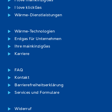
I love mainkinzigGas
Nachricht schreiben
I love klickGas
Wärme-Dienstleistungen
Isabell Schmidt-Nun
Controlling
Wärme-Technologien
06051.8233-405
Erdgas für Unternehmen
Ihre mainkinzigGas
Nachricht schreiben
Karriere
Lutz Baumann
FAQ
Vertrieb Wärmelösungen
Kontakt
06051.8233-540
Barrierefreiheitserklärung
Jonas Rübel
Services und Formulare
Teamleiter Vertriebsservice
Nachricht schreiben
06051.8233-483
Widerruf
Simon Pfeifer